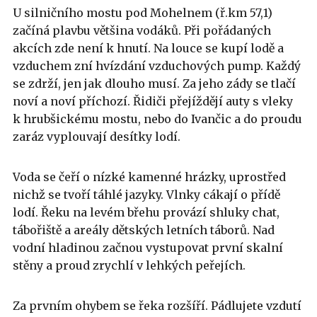
U silničního mostu pod Mohelnem (ř.km 57,1)
začíná plavbu většina vodáků. Při pořádaných
akcích zde není k hnutí. Na louce se kupí lodě a
vzduchem zní hvízdání vzduchových pump. Každý
se zdrží, jen jak dlouho musí. Za jeho zády se tlačí
noví a noví příchozí. Řidiči přejíždějí auty s vleky
k hrubšickému mostu, nebo do Ivančic a do proudu
zaráz vyplouvají desítky lodí.
Voda se čeří o nízké kamenné hrázky, uprostřed
nichž se tvoří táhlé jazyky. Vlnky cákají o přídě
lodí. Řeku na levém břehu provází shluky chat,
tábořiště a areály dětských letních táborů. Nad
vodní hladinou začnou vystupovat první skalní
stěny a proud zrychlí v lehkých peřejích.
Za prvním ohybem se řeka rozšíří. Pádlujete vzdutí