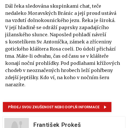
Dál řeka sledována skupinkami chat, teče
nedaleko Moravských Bránic a její proud ustává
na vzdutí dolnokounického jezu. Řeka je široká.
V její hladině se odráží paprsky zapadajícího
jižanského slunce. Naposled pohladí návrší
s kostelíkem Sv. Antoníčka, zámek a zříceniny
gotického kláštera Rosa coeli. Do údolí přichází
tma. Máte-li odvahu, čas od času se v klášteře
konají noční prohlídky. Pod podlahami křížových
chodeb v neoznačených hrobech leží pohřbeny
zdejší jeptišky. Kdo ví, na koho v nočním šeru
narazíte.
PŘIDEJ SVOU ZKUŠENOST NEBO DOPLŇ INFORMACE
František Prokeš