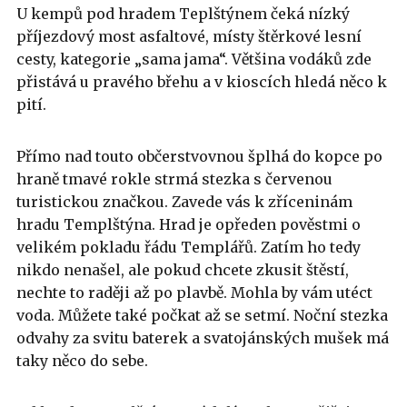
U kempů pod hradem Teplštýnem čeká nízký
příjezdový most asfaltové, místy štěrkové lesní
cesty, kategorie „sama jama“. Většina vodáků zde
přistává u pravého břehu a v kioscích hledá něco k
pití.
Přímo nad touto občerstvovnou šplhá do kopce po
hraně tmavé rokle strmá stezka s červenou
turistickou značkou. Zavede vás k zříceninám
hradu Templštýna. Hrad je opředen pověstmi o
velikém pokladu řádu Templářů. Zatím ho tedy
nikdo nenašel, ale pokud chcete zkusit štěstí,
nechte to raději až po plavbě. Mohla by vám utéct
voda. Můžete také počkat až se setmí. Noční stezka
odvahy za svitu baterek a svatojánských mušek má
taky něco do sebe.