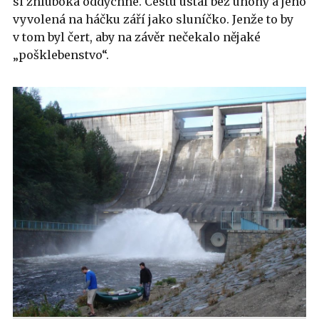
si zhluboka oddychne. Cestu ustál bez úhony a jeho
vyvolená na háčku září jako sluníčko. Jenže to by
v tom byl čert, aby na závěr nečekalo nějaké
„pošklebenstvo“.