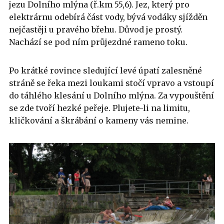
jezu Dolního mlýna (ř.km 55,6). Jez, který pro
elektrárnu odebírá část vody, bývá vodáky sjížděn
nejčastěji u pravého břehu. Důvod je prostý.
Nachází se pod ním průjezdné rameno toku.
Po krátké rovince sledující levé úpatí zalesněné
stráně se řeka mezi loukami stočí vpravo a vstoupí
do táhlého klesání u Dolního mlýna. Za vypouštění
se zde tvoří hezké peřeje. Plujete-li na limitu,
kličkování a škrábání o kameny vás nemine.