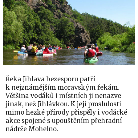
Řeka Jihlava bezesporu patří
k nejznámějším moravským řekám.
Většina vodáků i místních ji nenazve
jinak, než Jihlávkou. K její proslulosti
mimo hezké přírody přispěly i vodácké
akce spojené s upouštěním přehradní
nádrže Mohelno.