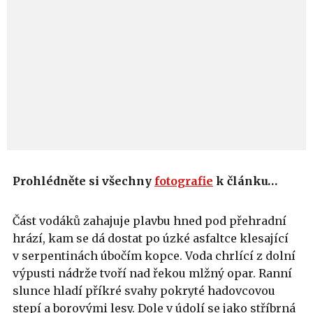
Prohlédněte si všechny
fotografie
k článku…
Část vodáků zahajuje plavbu hned pod přehradní
hrází, kam se dá dostat po úzké asfaltce klesající
v serpentinách úbočím kopce. Voda chrlící z dolní
výpusti nádrže tvoří nad řekou mlžný opar. Ranní
slunce hladí příkré svahy pokryté hadovcovou
stepí a borovými lesy. Dole v údolí se jako stříbrná