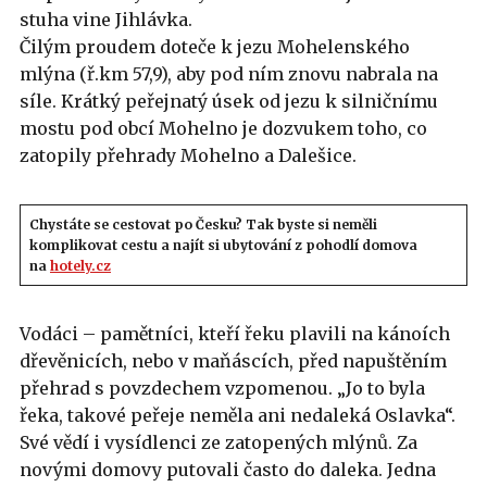
stuha vine Jihlávka.
Čilým proudem doteče k jezu Mohelenského
mlýna (ř.km 57,9), aby pod ním znovu nabrala na
síle. Krátký peřejnatý úsek od jezu k silničnímu
mostu pod obcí Mohelno je dozvukem toho, co
zatopily přehrady Mohelno a Dalešice.
Chystáte se cestovat po Česku? Tak byste si neměli
komplikovat cestu a najít si ubytování z pohodlí domova
na
hotely.cz
Vodáci – pamětníci, kteří řeku plavili na kánoích
dřevěnicích, nebo v maňáscích, před napuštěním
přehrad s povzdechem vzpomenou. „Jo to byla
řeka, takové peřeje neměla ani nedaleká Oslavka“.
Své vědí i vysídlenci ze zatopených mlýnů. Za
novými domovy putovali často do daleka. Jedna