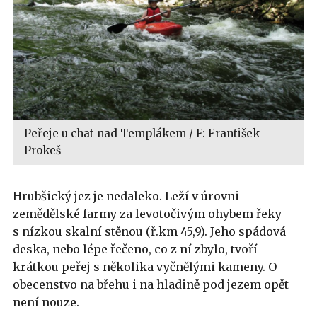
Peřeje u chat nad Templákem / F: František
Prokeš
Hrubšický jez je nedaleko. Leží v úrovni
zemědělské farmy za levotočivým ohybem řeky
s nízkou skalní stěnou (ř.km 45,9). Jeho spádová
deska, nebo lépe řečeno, co z ní zbylo, tvoří
krátkou peřej s několika vyčnělými kameny. O
obecenstvo na břehu i na hladině pod jezem opět
není nouze.