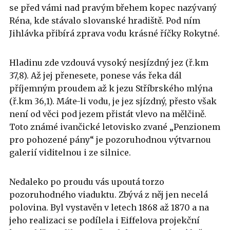
se před vámi nad pravým břehem kopec nazývaný
Réna, kde stávalo slovanské hradiště. Pod ním
Jihlávka přibírá zprava vodu krásné říčky Rokytné.
Hladinu zde vzdouvá vysoký nesjízdný jez (ř.km
37,8). Až jej přenesete, ponese vás řeka dál
příjemným proudem až k jezu Stříbrského mlýna
(ř.km 36,1). Máte-li vodu, je jez sjízdný, přesto však
není od věci pod jezem přistát vlevo na mělčině.
Toto známé ivančické letovisko zvané „Penzionem
pro pohozené pány“ je pozoruhodnou výtvarnou
galerií viditelnou i ze silnice.
Nedaleko po proudu vás upoutá torzo
pozoruhodného viaduktu. Zbývá z něj jen necelá
polovina. Byl vystavěn v letech 1868 až 1870 a na
jeho realizaci se podílela i Eiffelova projekční