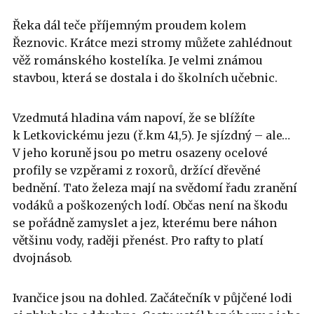
Řeka dál teče příjemným proudem kolem
Řeznovic. Krátce mezi stromy můžete zahlédnout
věž románského kostelíka. Je velmi známou
stavbou, která se dostala i do školních učebnic.
Vzedmutá hladina vám napoví, že se blížíte
k Letkovickému jezu (ř.km 41,5). Je sjízdný – ale…
V jeho koruně jsou po metru osazeny ocelové
profily se vzpěrami z roxorů, držící dřevěné
bednění. Tato železa mají na svědomí řadu zranění
vodáků a poškozených lodí. Občas není na škodu
se pořádně zamyslet a jez, kterému bere náhon
většinu vody, raději přenést. Pro rafty to platí
dvojnásob.
Ivančice jsou na dohled. Začátečník v půjčené lodi