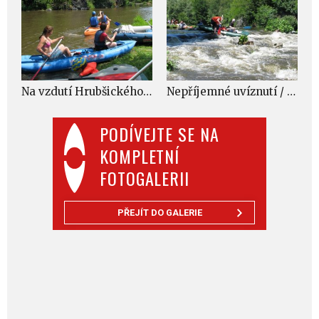
Na vzdutí Hrubšického jezu / F: František Prokeš
Nepříjemné uvíznutí / F: František Prokeš
PODÍVEJTE SE NA
KOMPLETNÍ
FOTOGALERII
PŘEJÍT DO GALERIE