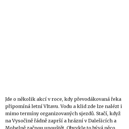
Jde o několik akcí v roce, kdy převodákovaná řeka
připomíná letní Vltavu. Vodu a klid zde lze nalézt i
mimo termíny organizovaných sjezdů. Stačí, když
na Vysočině řádně zaprší a hrázní v Dalešicích a
Mohelně začnou upouštět. Obvykle to bývá něco