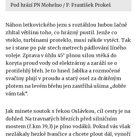
Pod hrází PN Mohelno / F: František Prokeš
Náhon letkovického jezu s roztáhlou hubou lačně
zhltal většinu toho, co hrázný pustil. Jenže co
vteklo, turbínami proteklo, musí někde vytéct. Tak
se i stane po pár stech metrech pádlování líného
voleje. Zprava v úhlu 45° plnou silou vtéká do
koryta proud vody od elektrárny a zaráží se o
protilehlý břeh. Je to hned. Jablka a rozmočené
svačiny plují v proudu a starý osel za drátěným
plotem na levém břehu jen zastříhá ušima „dobře
vám tak“.
Jak minete soutok s řekou Oslávkou, cíl cesty je na
dohled. Na travnatých březích před silničním
mostem (ř.km 39,3) je plno vodáků. Pokud vás však
nezlákaly hezké Ivančice a chcete plout dál, vynoří