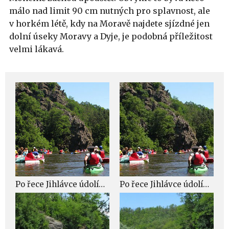
málo nad limit 90 cm nutných pro splavnost, ale
v horkém létě, kdy na Moravě najdete sjízdné jen
dolní úseky Moravy a Dyje, je podobná příležitost
velmi lákavá.
Po řece Jihlávce údolím červených skal
Po řece Jihlávce údolím červených skal