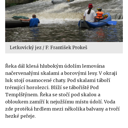
Letkovický jez / F: František Prokeš
Řeka dál klesá hlubokým údolím lemována
načervenalými skalami a borovými lesy. V okraji
luk stojí osamocené chaty. Pod skalami táboří
trénující horolezci. Blíží se tábořiště Pod
Templštýnem. Řeka se stočí pod skalou a
obloukem zamíří k nejužšímu místu údolí. Voda
zde protéká hrdlem mezi několika balvany a tvoří
hezké peřeje.