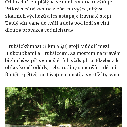
Od hradu Templštýna se údolí zvolna rozšiřuje.
Příkré stráně zvolna ztrácí na výšce, ubývá
skalních výchozů a les ustupuje travnaté stepi.
Teplý vítr vane do tváří a dole pod lodí se vlní
dlouhé provazce vodních trav.
Hrubšický most (ř.km 46,8) stojí v údolí mezi
Biskoupkami a Hrubšicemi. Za mostem na pravém
břehu bývá při vypouštěních vždy plno. Plavbu zde
občas končí oddíly, nebo rodiny s menšími dětmi.
Řidiči trpělivě postávají na mostě a vyhlíží ty svoje.