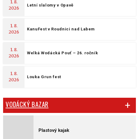
1. 8.
Letní slalomy v Opavě
2026
1. 8.
KanuFest v Roudnici nad Labem
2026
1. 8.
Welká Wodácká Pouť – 26. ročník
2026
1. 8.
Louka Grun fest
2026
VODÁCKÝ BAZAR
Plastový kajak