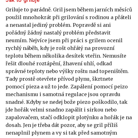
Jak to griluje
Griluje to parádně. Gril jsem během jarních měsíců
použil mnohokrát při grilování s rodinou a přáteli
a nenastal jediný problém. Popravdě si ani
pořádný žádný nastalý problém představit
neumím. Nejvíce jsem při práci s grilem ocenil
rychlý náběh, kdy je rošt ohřátý na provozní
teplotu během několika desítek vteřin. Nemusíte
řešit dlouhé roztápění, žhavení uhlí, odkad
správné teploty nebo výšky roštu nad topeništěm.
Tady prostě otevřete přívod plynu, škrtnete
pomocí pieza a už to jede. Zapálení pomocí peizo
mechanismu i samotná regulace jsou opravdu
snadné. Kdyby se nedej bože piezo poškodilo, tak
jde hořák velmi snadno zapálit i sirkou nebo
zapalovačem, stačí odklopit plotýnku a hořák je na
dosah. Jen je třeba dát pozor, aby se gril příliš
nenaplnil plynem a vy si tak před samotným