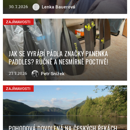
30. 7. 2026
Lenka Bauerová
ZAJÍMAVOSTI
JAK SE VYRÁBÍ PÁDLA ZNAČKY PANENKA
PADDLES? RUČNĚ A NESMÍRNĚ POCTIVĚ!
27. 7. 2026
Petr Snížek
ZAJÍMAVOSTI
POHODOVÁ DOVOLENÁ NA ČESKÝCH ŘEKÁCH