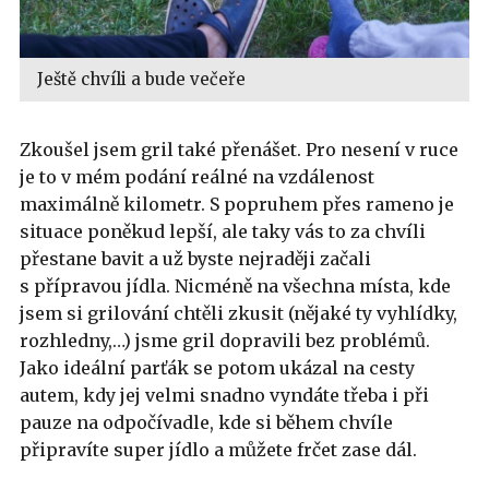
Ještě chvíli a bude večeře
Zkoušel jsem gril také přenášet. Pro nesení v ruce
je to v mém podání reálné na vzdálenost
maximálně kilometr. S popruhem přes rameno je
situace poněkud lepší, ale taky vás to za chvíli
přestane bavit a už byste nejraději začali
s přípravou jídla. Nicméně na všechna místa, kde
jsem si grilování chtěli zkusit (nějaké ty vyhlídky,
rozhledny,…) jsme gril dopravili bez problémů.
Jako ideální parťák se potom ukázal na cesty
autem, kdy jej velmi snadno vyndáte třeba i při
pauze na odpočívadle, kde si během chvíle
připravíte super jídlo a můžete frčet zase dál.