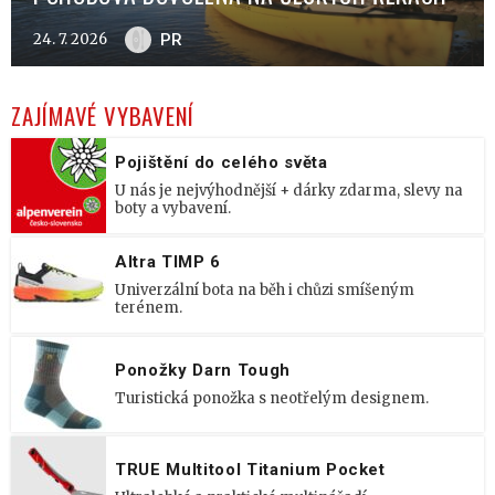
24. 7. 2026
PR
ZAJÍMAVÉ VYBAVENÍ
Pojištění do celého světa
U nás je nejvýhodnější + dárky zdarma, slevy na
boty a vybavení.
Altra TIMP 6
Univerzální bota na běh i chůzi smíšeným
terénem.
Ponožky Darn Tough
Turistická ponožka s neotřelým designem.
TRUE Multitool Titanium Pocket