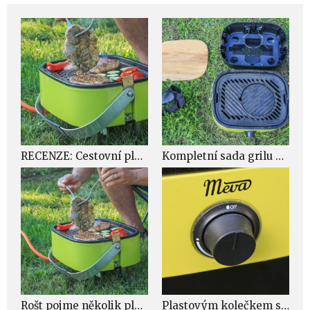
RECENZE: Cestovní plynový gril Meva Piknik
Kompletní sada grilu Meva Piknik – prkénko, popruh pro nošení, spodní plastový díl a samotný gril
Rošt pojme několik plátků masa a k tomu i trochu zeleniny
Plastovým kolečkem se gril zapaluje a zároveň se s ním reguluje intenzita plamene