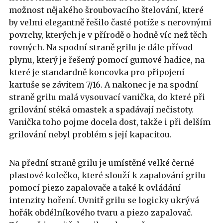
možnost nějakého šroubovacího štelování, které
by velmi elegantně řešilo časté potíže s nerovnými
povrchy, kterých je v přírodě o hodně víc než těch
rovných. Na spodní straně grilu je dále přívod
plynu, který je řešený pomocí gumové hadice, na
které je standardně koncovka pro připojení
kartuše se závitem 7/16. A nakonec je na spodní
straně grilu malá vysouvací vanička, do které při
grilování stéká omastek a spadávají nečistoty.
Vanička toho pojme docela dost, takže i při delším
grilování nebyl problém s její kapacitou.
Na přední straně grilu je umístěné velké černé
plastové kolečko, které slouží k zapalování grilu
pomocí piezo zapalovače a také k ovládání
intenzity hoření. Uvnitř grilu se logicky ukrývá
hořák obdélníkového tvaru a piezo zapalovač.