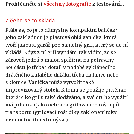
Prohlédněte si
všechny fotografie
z testování…
Z čeho se to skládá
Ptáte se, co je to důmyslný kompaktní balíček?
Jeho základnou je plastová oblá vanička, která
tvoří jakousi garáž pro samotný gril, který se do ní
vkládá. Když z ní gril vyndáte, tak vidíte, že se
zároveň jedná o malou spižírnu na potraviny.
Součástí je třeba i detail v podobě vyklápěcího
drátěného kulatého držáku třeba na lahve nebo
sklenice. Vanička může vytvořit také
improvizovaný stolek. K tomu se použije prkénko,
které je ke grilu také dodáváno, a své druhé využití
má prkénko jako ochrana grilovacího roštu při
transportu (grilovací rošt díky zaklopení taky
není nutné ihned umývat).