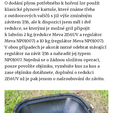
O dodání plynu potřebného k hoření lze použít
klasické plynové kartuše, které známe třeba
z outdoorových vařičů s již výše zmíněným
závitem 7/16, ale k dispozici jsem měl i dvě
redukce, se kterými je možné gril připojit
k lahvím 2 kg (redukce Meva 2156UV a regulátor
Meva NP01007) a 10 kg (regulátor Meva NP01007).
V obou případech je akorát nutné odebrat stávající
regulátor na závit 7/16 a nahradit jej typem
NP01007. Nejedná se o žádnou složitou operaci,
pouze povolíte objímku, vyměníte kus za kus a
zase objímku dotáhnete, doplnění o redukci
2156UV už je pak jenom o našroubování do závitu.