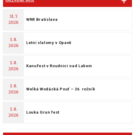
31. 7.
WRR Bratislava
2026
1. 8.
Letní slalomy v Opavě
2026
1. 8.
KanuFest v Roudnici nad Labem
2026
1. 8.
Welká Wodácká Pouť – 26. ročník
2026
1. 8.
Louka Grun fest
2026