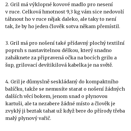
2. Gril má výklopné kovové madlo pro nesení
v ruce. Celková hmotnost 9,3 kg vám sice nedovolí
táhnout ho v ruce nějak daleko, ale taky to není
tak, že by ho jeden člověk sotva někam přemístil.
3. Gril má pro nošení také přídavný plochý textilní
popruh s nastavitelnou délkou, který snadno
zaháknete za připravená očka na bocích grilu a
šup, grilovací devítikilová kabelka je na světě.
4. Gril je důmyslně seskládaný do kompaktního
balíčku, takže se nemusíte starat o nošení žádných
dalších věcí bokem, jenom snad o plynovou
kartuši, ale ta nezabere žádné místo a člověk je
zvyklý ji beztak tahat už když bere do přírody třeba
malý plynový vařič.