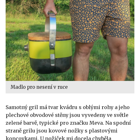
Madlo pro nesení v ruce
Samotný gril má tvar kvádru s oblými rohy a jeho
plechové obvodové stěny jsou vyvedeny ve světle
zelené barvě, typické pro značku Meva. Na spodní
straně grilu jsou kovové nožky s plastovými
koncovkami. U nožiček mi docela chyběla