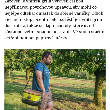
Zároveň je vnitřek grilu vybaven černou
nepřilnavou povrchovou úpravou, aby mohl co
nejlépe odtékat omastek do sběrné vaničky. Odtok
sice není stoprocentní, ale naštěstí je uvnitř grilu
dost místa, takže se dají nečistoty, které uvnitř
zůstanou, velmi snadno odstranit. Většinou stačilo
setření pomocí papírové utěrky.