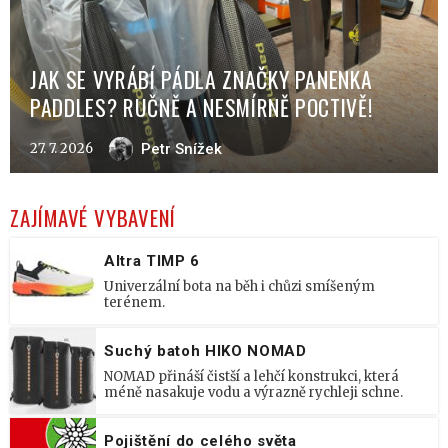
JAK SE VYRÁBÍ PÁDLA ZNAČKY PANENKA
PADDLES? RUČNĚ A NESMÍRNĚ POCTIVĚ!
27. 7. 2026
Petr Snížek
ZAJÍMAVÉ VYBAVENÍ
Altra TIMP 6
Univerzální bota na běh i chůzi smíšeným
terénem.
Suchý batoh HIKO NOMAD
NOMAD přináší čistší a lehčí konstrukci, která
méně nasakuje vodu a výrazně rychleji schne.
Pojištění do celého světa