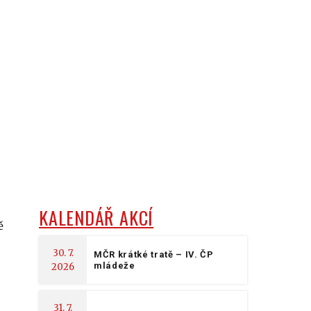
KALENDÁŘ AKCÍ
ě
30. 7.
MČR krátké tratě – IV. ČP
mládeže
2026
31. 7.