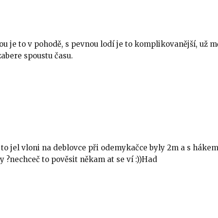
 je to v pohodě, s pevnou lodí je to komplikovanější, už m
 zabere spoustu času.
á to jel vloni na deblovce při odemykačce byly 2m a s háke
y ?nechceč to pověsit někam at se ví :))Had