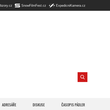
Obzory.cz
SnowFilmFest.cz
ExpedicniKamera.cz
ADRESÁŘE
DISKUSE
ČASOPIS PÁDLER