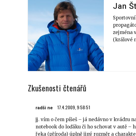
Jan Š
Sportovní
propagáto
zejména ve
(králové m
Zkušenosti čtenářů
17.4.2009, 9:58:51
radši ne
jj. vím o čem píšeš – já nedávno v kvádru n
notebook do loďáku či ho schovat v autě – ho
řeka (příroda) úplně jiný rozměr a charakte