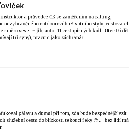
ťovíček
 instruktor a průvodce CK se zaměřením na rafting,
r nevyhraněného outdoorového životního stylu, cestovatel
 směru sever – jih, autor 11 cestopisných knih. Otec tří dět
ívají tři syny), pracuje jako záchranář.
afukoval pálavu a dumal při tom, zda bude bezpečnější vzít
lt služební cesta do blízkosti tekoucí řeky 🙂 …. bez lidí má
r