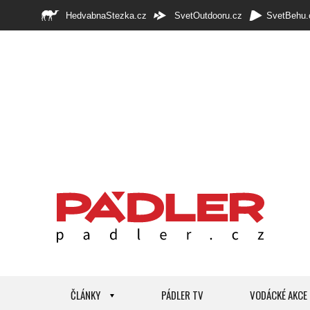
HedvabnaStezka.cz
SvetOutdooru.cz
SvetBehu.
ČLÁNKY
PÁDLER TV
VODÁCKÉ AKCE