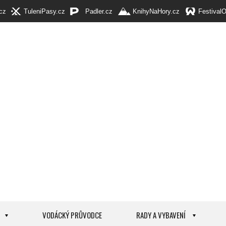
cz
TuleniPasy.cz
Padler.cz
KnihyNaHory.cz
Festival
VODÁCKÝ PRŮVODCE
RADY A VYBAVENÍ