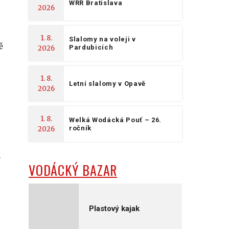
WRR Bratislava
2026
1. 8.
Slalomy na voleji v
ě
Pardubicích
2026
1. 8.
Letní slalomy v Opavě
2026
1. 8.
Welká Wodácká Pouť – 26.
ročník
2026
m
VODÁCKÝ BAZAR
Plastový kajak