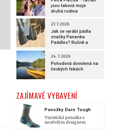
Petra Plecitá – raftaři
jsou taková moje
druhá rodina
27. 7. 2026
Jak se vyrábí pádla
značky Panenka
Paddles? Ručně a
nesmírně poctivě!
24. 7. 2026
Pohodová dovolená na
českých řekách
ZAJÍMAVÉ VYBAVENÍ
Ponožky Darn Tough
Turistická ponožka s
neotřelým designem.