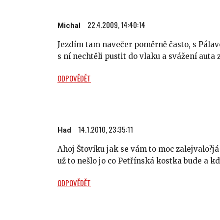
22.4.2009, 14:40:14
Michal
Jezdím tam navečer poměrně často, s Pálavou
s ní nechtěli pustit do vlaku a svážení auta
ODPOVĚDĚT
14.1.2010, 23:35:11
Had
Ahoj Štovíku jak se vám to moc zalejvalo?j
už to nešlo jo co Petřínská kostka bude a kd
ODPOVĚDĚT