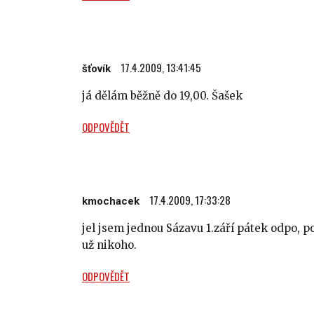
17.4.2009, 13:41:45
šťovík
já dělám běžně do 19,00. Šašek
ODPOVĚDĚT
17.4.2009, 17:33:28
kmochacek
jel jsem jednou Sázavu 1.září pátek odpo, po
už nikoho.
ODPOVĚDĚT