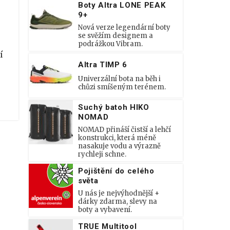
Boty Altra LONE PEAK
9+
Nová verze legendární boty
se svěžím designem a
podrážkou Vibram.
í
Altra TIMP 6
Univerzální bota na běh i
chůzi smíšeným terénem.
Suchý batoh HIKO
NOMAD
NOMAD přináší čistší a lehčí
konstrukci, která méně
nasakuje vodu a výrazně
rychleji schne.
Pojištění do celého
světa
U nás je nejvýhodnější +
dárky zdarma, slevy na
boty a vybavení.
TRUE Multitool