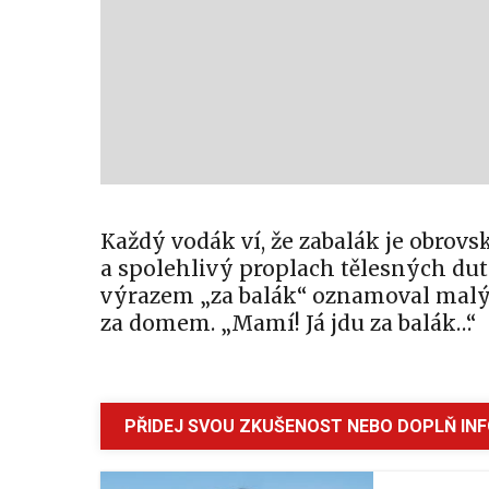
Každý vodák ví, že zabalák je obrovs
a spolehlivý proplach tělesných dutin
výrazem „za balák“ oznamoval malý 
za domem. „Mamí! Já jdu za balák…“
PŘIDEJ SVOU ZKUŠENOST NEBO DOPLŇ IN