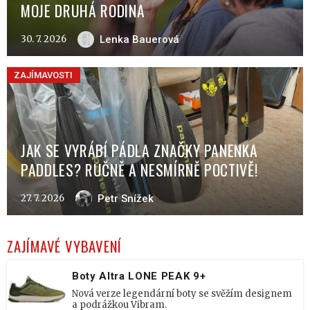
MOJE DRUHÁ RODINA
30. 7. 2026
Lenka Bauerová
ZAJÍMAVOSTI
JAK SE VYRÁBÍ PÁDLA ZNAČKY PANENKA
PADDLES? RUČNĚ A NESMÍRNĚ POCTIVĚ!
27. 7. 2026
Petr Snížek
ZAJÍMAVÉ VYBAVENÍ
Boty Altra LONE PEAK 9+
Nová verze legendární boty se svěžím designem
a podrážkou Vibram.