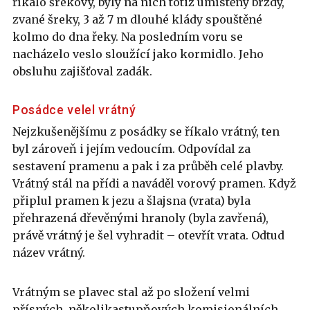
říkalo šrekový, byly na nich totiž umístěny brzdy,
zvané šreky, 3 až 7 m dlouhé klády spouštěné
kolmo do dna řeky. Na posledním voru se
nacházelo veslo sloužící jako kormidlo. Jeho
obsluhu zajišťoval zadák.
Posádce velel vrátný
Nejzkušenějšímu z posádky se říkalo vrátný, ten
byl zároveň i jejím vedoucím. Odpovídal za
sestavení pramenu a pak i za průběh celé plavby.
Vrátný stál na přídi a naváděl vorový pramen. Když
připlul pramen k jezu a šlajsna (vrata) byla
přehrazená dřevěnými hranoly (byla zavřená),
právě vrátný je šel vyhradit – otevřít vrata. Odtud
název vrátný.
Vrátným se plavec stal až po složení velmi
přísných, několikastupňových komisionálních