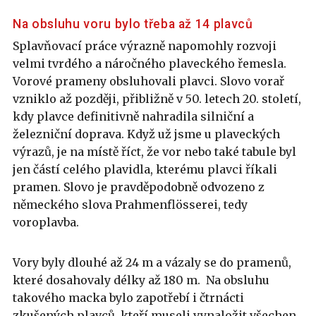
Na obsluhu voru bylo třeba až 14 plavců
Splavňovací práce výrazně napomohly rozvoji
velmi tvrdého a náročného plaveckého řemesla.
Vorové prameny obsluhovali plavci. Slovo vorař
vzniklo až později, přibližně v 50. letech 20. století,
kdy plavce definitivně nahradila silniční a
železniční doprava. Když už jsme u plaveckých
výrazů, je na místě říct, že vor nebo také tabule byl
jen částí celého plavidla, kterému plavci říkali
pramen. Slovo je pravděpodobně odvozeno z
německého slova Prahmenflösserei, tedy
voroplavba.
Vory byly dlouhé až 24 m a vázaly se do pramenů,
které dosahovaly délky až 180 m. Na obsluhu
takového macka bylo zapotřebí i čtrnácti
zkušených plavců, kteří museli vynaložit všechen