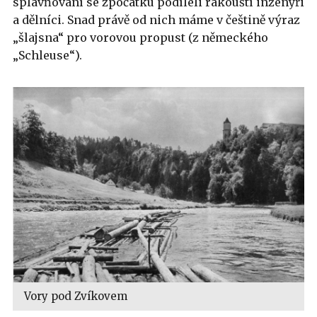
splavňování se zpočátku podíleli rakouští inženýři
a dělníci. Snad právě od nich máme v češtině výraz
„šlajsna“ pro vorovou propust (z německého
„Schleuse“).
Vory pod Zvíkovem