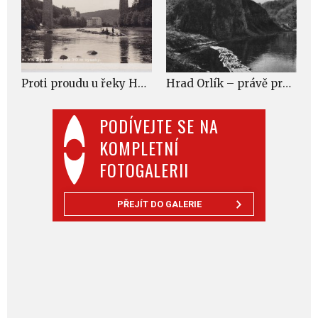
Proti proudu u řeky Honsův mlýn a nad ním ozdravovna pražských policejních zaměstnanců v Červené nad Vltavou
Hrad Orlík – právě probíhají zpevňovací práce před napuštěním přehrady
PODÍVEJTE SE NA
KOMPLETNÍ
FOTOGALERII
PŘEJÍT DO GALERIE