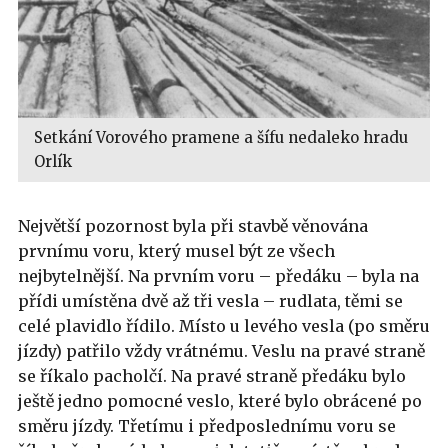
Setkání Vorového pramene a šífu nedaleko hradu
Orlík
Největší pozornost byla při stavbě věnována
prvnímu voru, který musel být ze všech
nejbytelnější. Na prvním voru – předáku – byla na
přídi umístěna dvě až tři vesla – rudlata, těmi se
celé plavidlo řídilo. Místo u levého vesla (po směru
jízdy) patřilo vždy vrátnému. Veslu na pravé straně
se říkalo pacholčí. Na pravé straně předáku bylo
ještě jedno pomocné veslo, které bylo obrácené po
směru jízdy. Třetímu i předposlednímu voru se