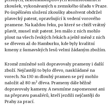
zkoušek, vykonávaných u zemského úřadu v Praze.
Po úspěšném složení zkoušky absolvent obdržel
plavecký patent, opravňující k vedení vorového
pramene. Na každou řeku, po které se chtěl vrátný
plavit, musel mít patent. Jen málo z nich mohlo
plout na všech českých řekách a ještě méně z nich
se dřevem až do Hamburku, kde byly kvalitní
kmeny z šumavských lesů velmi žádaným zbožím.
Kromě zmíněné soli dopravovaly prameny i další
zboží. Nejčastěji to bylo dřevo, naskládané na
vorech. Na 130 m dlouhý pramen se prý mohlo
3
naložit až 80 m
dřeva. Prameny dále běžně
dopravovaly kameny. A nesmíme zapomenout ani
na přepravu pasažérů, kteří jezdili nejčastěji do
Prahy za prací.