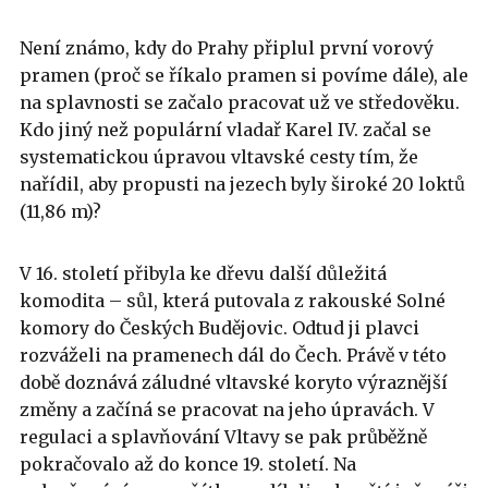
Není známo, kdy do Prahy připlul první vorový
pramen (proč se říkalo pramen si povíme dále), ale
na splavnosti se začalo pracovat už ve středověku.
Kdo jiný než populární vladař Karel IV. začal se
systematickou úpravou vltavské cesty tím, že
nařídil, aby propusti na jezech byly široké 20 loktů
(11,86 m)?
V 16. století přibyla ke dřevu další důležitá
komodita – sůl, která putovala z rakouské Solné
komory do Českých Budějovic. Odtud ji plavci
rozváželi na pramenech dál do Čech. Právě v této
době doznává záludné vltavské koryto výraznější
změny a začíná se pracovat na jeho úpravách. V
regulaci a splavňování Vltavy se pak průběžně
pokračovalo až do konce 19. století. Na