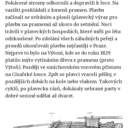
Pokácené stromy odkornili a dopravili k řece. Na
vazišti poskládali z kmenů pramen. Plavbu
začínali se svítáním a plouli (plavecký výraz pro
plavbu na pramenu) až skoro do setmění. Noci
trávili v plaveckých hospodách, které měli po léta
odzkoušené. Po zdolání všech záludných peřejí a
proudů ukončovali plavbu nejčastěji v Praze.
Nejprve to bylo na Výtoni, kde se do roku 1829
platilo mýto vytínáním dřeva z pramenu (proto
Výtoň). Později ve smíchovském vorovém přístavu
na Císařské louce. Zpět se plavci vraceli pěšky, v
pozdějších dobách na kole nebo vlakem. Takových
cyklů, po plavecku rázů, dokázaly sehrané party v
dobré sezoně udělat až dvacet.